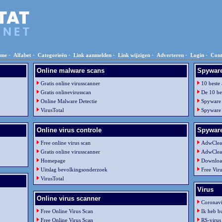
me
-
Alfabet
-
Categorieën
-
Link aanmelden
-
Link wijzigen
-
Adverteren
-
Login
-
Cont
Online malware scans
Spywar
Gratis online virusscanner
10 beste
Gratis onlinevirusscan
De 10 be
Online Malware Detectie
Spyware
VirusTotal
Spyware
Online virus controle
Spyware
Free online virus scan
AdwClea
Gratis online virusscanner
AdwClea
Homepage
Downloa
Uitslag bevolkingsonderzoek
Free Vir
VirusTotal
Virus
Online virus scanner
Coronav
Free Online Virus Scan
Ik heb b
Free Online Virus Scan
RS-virus