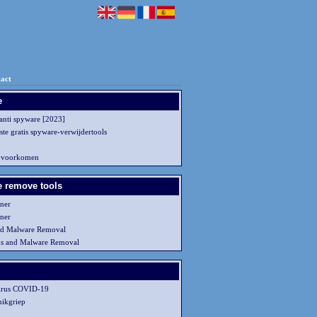
act
e
 anti spyware [2023]
ste gratis spyware-verwijdertools
 voorkomen
 remove tools
ner
ner
d Malware Removal
us and Malware Removal
irus COVID-19
uikgriep