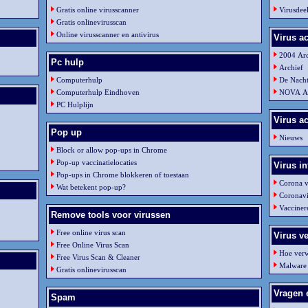
Gratis online virusscanner
Virusdeel
Gratis onlinevirusscan
Online virusscanner en antivirus
Virus ac
2004 Ar
Pc hulp
Archief
Computerhulp
De Nach
Computerhulp Eindhoven
NOVA Ar
PC Hulplijn
Virus ac
Pop up
Nieuws
Block or allow pop-ups in Chrome
Pop-up vaccinatielocaties
Virus in
Pop-ups in Chrome blokkeren of toestaan
Corona v
Wat betekent pop-up?
Coronav
Vacciner
Remove tools voor virussen
Free online virus scan
Virus v
Free Online Virus Scan
Hoe verw
Free Virus Scan & Cleaner
Malware
Gratis onlinevirusscan
Vragen 
Spam