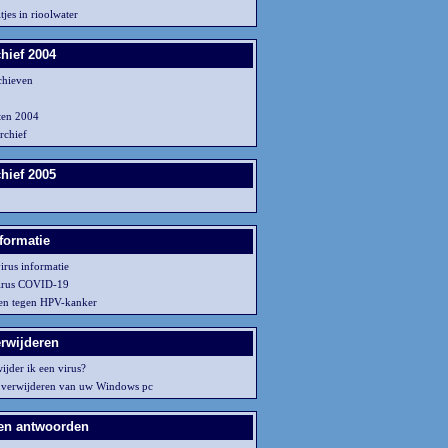
tjes in rioolwater
hief 2004
chieven
ten 2004
chief
hief 2005
formatie
irus informatie
irus COVID-19
en tegen HPV-kanker
erwijderen
ijder ik een virus?
 verwijderen van uw Windows pc
en antwoorden